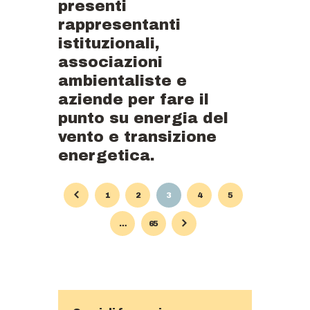
presenti
rappresentanti
istituzionali,
associazioni
ambientaliste e
aziende per fare il
punto su energia del
vento e transizione
energetica.
Paginazione
PAGE
1
PAGE
2
PAGE
3
PAGE
4
PAGE
5
degli
…
PAGE
65
articoli