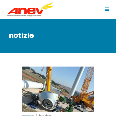
HOME
notizie
CHI SIAMO
MEDIA
CORSI DI FORMAZIONE
by Editor
notizie