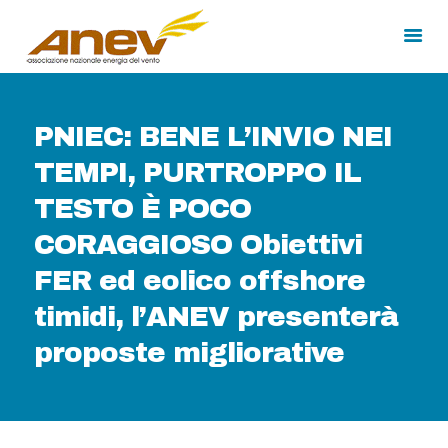
PNIEC: BENE L’INVIO NEI
HOME
TEMPI, PURTROPPO IL
CHI SIAMO
TESTO È POCO
MEDIA
CORSI DI FORMAZIONE
CORAGGIOSO Obiettivi
FER ed eolico offshore
timidi, l’ANEV presenterà
proposte migliorative