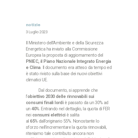
notizie
3 Luglio 2023
Il Ministero dell’Ambiente e della Sicurezza
Energetica ha inviato alla Commissione
Europea la proposta di aggiornamento del
PNIEC, il Piano Nazionale Integrato Energia
e Clima
. Il documento era atteso da tempo ed
è stato rivisto sulla base dei nuovi obiettivi
climatici UE.
Dal documento, si apprende che
l’
obiettivo 2030 delle rinnovabili
sui
consumi finali lordi
è passato da un 30% ad
un
40%
. Entrando nel dettaglio, la quota di FER
nei
consumi elettrici
è salita
al
65%
dall’originario 55%. Nonostante lo
sforzo nell’incrementare la quota rinnovabili,
riteniamo tale contributo ancora non