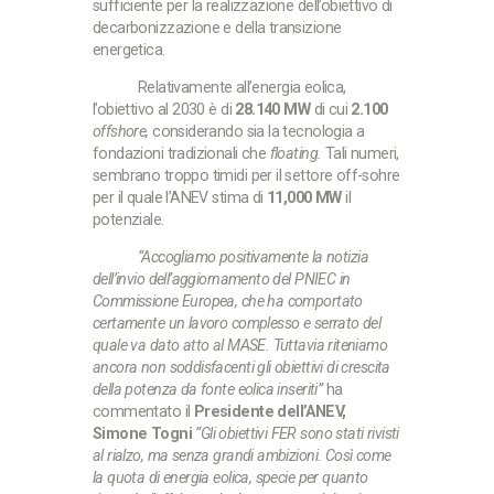
sufficiente per la realizzazione dell’obiettivo di
decarbonizzazione e della transizione
energetica.
Relativamente all’energia eolica,
l’obiettivo al 2030 è di
28.140 MW
di cui
2.100
offshore,
considerando sia la tecnologia a
fondazioni tradizionali che
floating.
Tali numeri,
sembrano troppo timidi per il settore off-sohre
per il quale l’ANEV stima di
11,000 MW
il
potenziale.
“Accogliamo positivamente la notizia
dell’invio dell’aggiornamento del PNIEC in
Commissione Europea, che ha comportato
certamente un lavoro complesso e serrato del
quale va dato atto al MASE. Tuttavia riteniamo
ancora non soddisfacenti gli obiettivi di crescita
della potenza da fonte eolica inseriti”
ha
commentato il
Presidente dell’ANEV,
Simone Togni
“Gli obiettivi FER sono stati rivisti
al rialzo, ma senza grandi ambizioni. Così come
la quota di energia eolica, specie per quanto