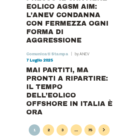
EOLICO AGSM AIM:
L’ANEV CONDANNA
CON FERMEZZA OGNI
FORMA DI
AGGRESSIONE
by ANEV
Comunicati Stampa
7 Luglio 2025
MAI PARTITI, MA
PRONTI A RIPARTIRE:
IL TEMPO
DELL’EOLICO
OFFSHORE IN ITALIA È
ORA
Paginazione
PAGE
1
PAGE
2
PAGE
3
…
PAGE
75
degli