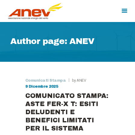
Author page: ANEV
HOME
CHI SIAMO
MEDIA
CORSI DI FORMAZIONE
by ANEV
Comunicati Stampa
9 Dicembre 2025
COMUNICATO STAMPA:
ASTE FER-X T: ESITI
DELUDENTI E
BENEFICI LIMITATI
PER IL SISTEMA