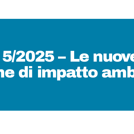
HOME
CHI SIAMO
MEDIA
5/2025 – Le nuov
CORSI DI
one di impatto am
FORMAZIONE