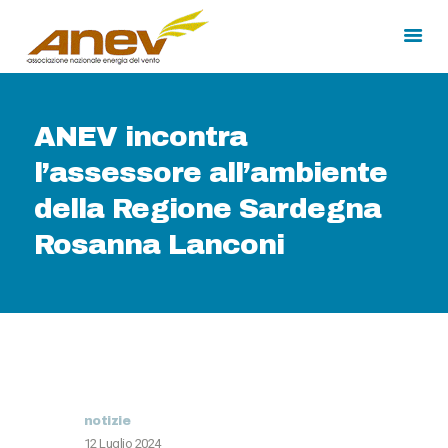
HOME
ANEV incontra
CHI SIAMO
l’assessore all’ambiente
MEDIA
della Regione Sardegna
CORSI DI FORMAZIONE
Rosanna Lanconi
notizie
12 Luglio 2024