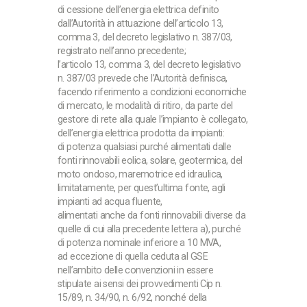
di cessione dell’energia elettrica definito
dall’Autorità in attuazione dell’articolo 13,
comma 3, del decreto legislativo n. 387/03,
registrato nell’anno precedente;
l’articolo 13, comma 3, del decreto legislativo
n. 387/03 prevede che l’Autorità definisca,
facendo riferimento a condizioni economiche
di mercato, le modalità di ritiro, da parte del
gestore di rete alla quale l’impianto è collegato,
dell’energia elettrica prodotta da impianti:
di potenza qualsiasi purché alimentati dalle
fonti rinnovabili eolica, solare, geotermica, del
moto ondoso, maremotrice ed idraulica,
limitatamente, per quest’ultima fonte, agli
impianti ad acqua fluente,
alimentati anche da fonti rinnovabili diverse da
quelle di cui alla precedente lettera a), purché
di potenza nominale inferiore a 10 MVA,
ad eccezione di quella ceduta al GSE
nell’ambito delle convenzioni in essere
stipulate ai sensi dei provvedimenti Cip n.
15/89, n. 34/90, n. 6/92, nonché della