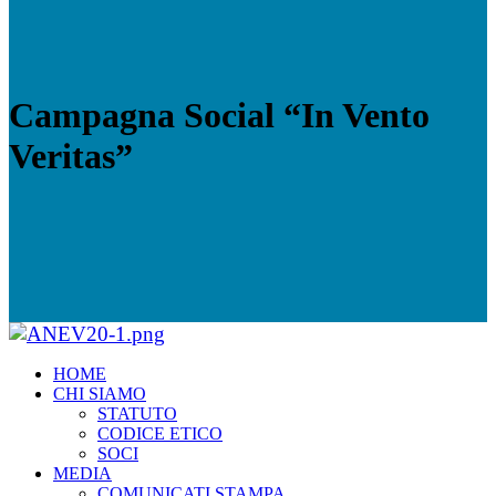
Campagna Social “In Vento
Veritas”
HOME
CHI SIAMO
STATUTO
CODICE ETICO
SOCI
MEDIA
COMUNICATI STAMPA